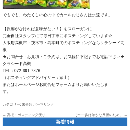
でもでも、わたくしの心の中でカールおじさんは永遠です。
【反響がなければ意味がない！】をスローガンに！
完全自社スタッフにて毎日丁寧にポスティングしています☆
大阪府高槻市・茨木市・島本町でのポスティングならクラシード高
槻
★お問合せ・お見積・ご予約は、お気軽に下記までお電話下さい★
クラシード高槻
TEL：072-691-7376
（ポスティングアドバイザー：須山）
またはホームページお問合せフォームよりお願いいたしま
す。
カテゴリー:
未分類
パーマリンク
←
高槻・ポスティング便り。
その一歩は確かな反響のため。
→
新着情報