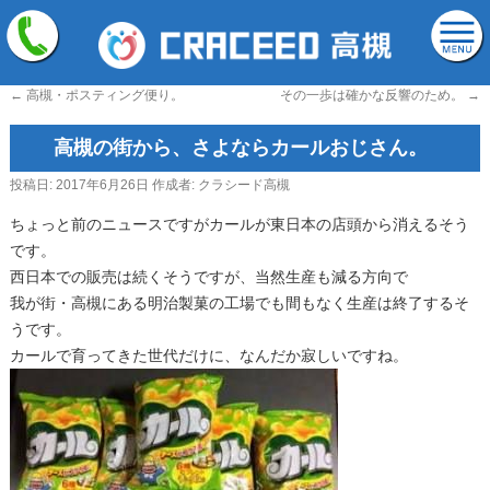
←
高槻・ポスティング便り。
その一歩は確かな反響のため。
→
高槻の街から、さよならカールおじさん。
投稿日:
2017年6月26日
作成者:
クラシード高槻
ちょっと前のニュースですがカールが東日本の店頭から消えるそう
です。
西日本での販売は続くそうですが、当然生産も減る方向で
我が街・高槻にある明治製菓の工場でも間もなく生産は終了するそ
うです。
カールで育ってきた世代だけに、なんだか寂しいですね。