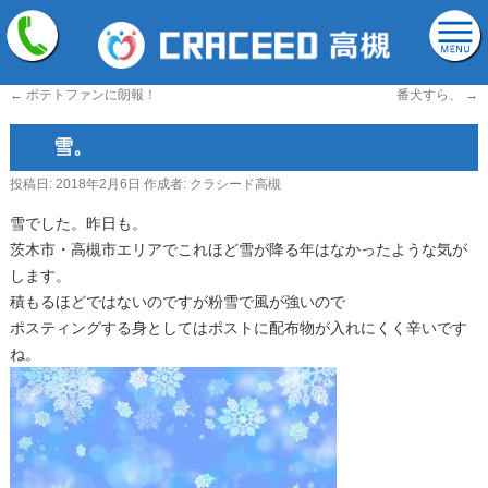
←
ポテトファンに朗報！
番犬すら、
→
雪。
投稿日:
2018年2月6日
作成者:
クラシード高槻
雪でした。昨日も。
茨木市・高槻市エリアでこれほど雪が降る年はなかったような気が
します。
積もるほどではないのですが粉雪で風が強いので
ポスティングする身としてはポストに配布物が入れにくく辛いです
ね。