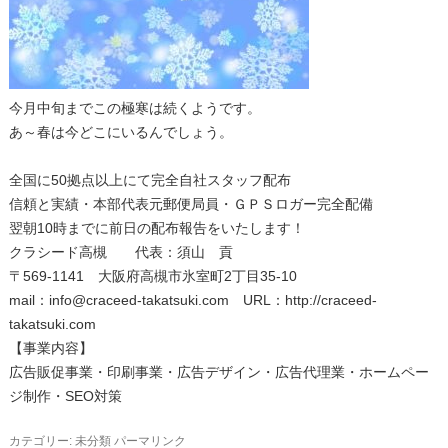
今月中旬までこの極寒は続くようです。
あ～春は今どこにいるんでしょう。
全国に50拠点以上にて完全自社スタッフ配布
信頼と実績・本部代表元郵便局員・ＧＰＳロガー完全配備
翌朝10時までに前日の配布報告をいたします！
クラシード高槻 代表：須山 貢
〒569-1141 大阪府高槻市氷室町2丁目35-10
mail：info@craceed-takatsuki.com URL：http://craceed-
takatsuki.com
【事業内容】
広告販促事業・印刷事業・広告デザイン・広告代理業・ホームペー
ジ制作・SEO対策
カテゴリー:
未分類
パーマリンク