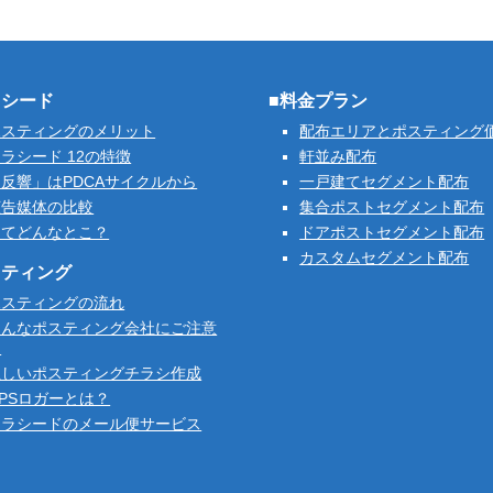
ラシード
■料金プラン
ポスティングのメリット
配布エリアとポスティング
ラシード 12の特徴
軒並み配布
反響」はPDCAサイクルから
一戸建てセグメント配布
広告媒体の比較
集合ポストセグメント配布
ってどんなとこ？
ドアポストセグメント配布
カスタムセグメント配布
スティング
ポスティングの流れ
こんなポスティング会社にご注意
を
正しいポスティングチラシ作成
PSロガーとは？
クラシードのメール便サービス