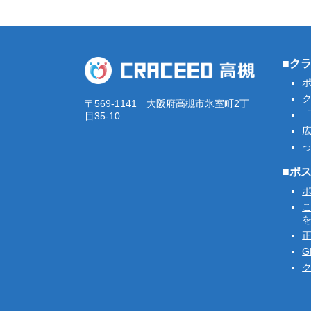
■ク
ク
〒569-1141 大阪府高槻市氷室町2丁
「
目35-10
■ポ
G