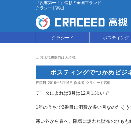
『反響第一！』信頼の全国ブランド
クラシード高槻
コ
クラシード
ポスティング
ン
←
茨木税務署前は大渋滞。
テ
ン
ポスティングでつかめビジ
ツ
投稿日:
2019年3月16日
作成者:
クラシード高槻
へ
データによれば3月は12月に次いで
ス
1年のうちで2番目に消費が多い月なのだそう
キ
寒い冬から春へ。陽気に誘われ財布のひもも
ッ