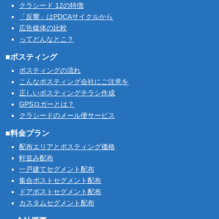
クラシード 12の特徴
「反響」はPDCAサイクルから
広告媒体の比較
ってどんなとこ？
■ポスティング
ポスティングの流れ
こんなポスティング会社にご注意を
正しいポスティングチラシ作成
GPSロガーとは？
クラシードのメール便サービス
■料金プラン
配布エリアとポスティング価格
軒並み配布
一戸建てセグメント配布
集合ポストセグメント配布
ドアポストセグメント配布
カスタムセグメント配布