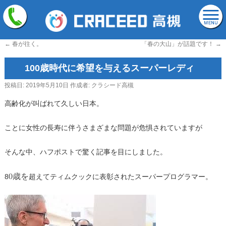
←
春が往く。
「春の大山」が話題です！
→
100歳時代に希望を与えるスーパーレディ
投稿日:
2019年5月10日
作成者:
クラシード高槻
高齢化が叫ばれて久しい日本。
ことに女性の長寿に伴うさまざまな問題が危惧されていますが
そんな中、ハフポストで驚く記事を目にしました。
0歳を
8
超えてティムクックに表彰されたスーパープログラマー。