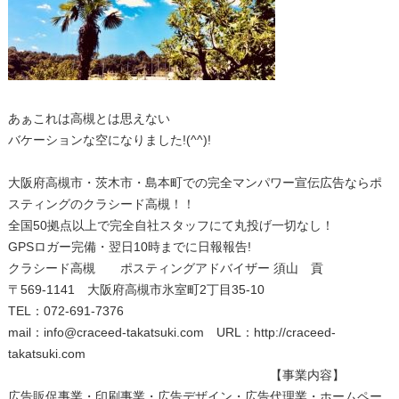
あぁこれは高槻とは思えない
バケーションな空になりました!(^^)!
大阪府高槻市・茨木市・島本町での完全マンパワー宣伝広告ならポ
スティングのクラシード高槻！！
全国50拠点以上で完全自社スタッフにて丸投げ一切なし！
GPSロガー完備・翌日10時までに日報報告!
クラシード高槻 ポスティングアドバイザー 須山 貢
〒569-1141 大阪府高槻市氷室町2丁目35-10
TEL：072-691-7376
mail：info@craceed-takatsuki.com URL：http://craceed-
takatsuki.com
【事業内容】
広告販促事業・印刷事業・広告デザイン・広告代理業・ホームペー