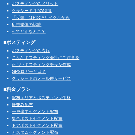
ポスティングのメリット
クラシード 12の特徴
「反響」はPDCAサイクルから
広告媒体の比較
ってどんなとこ？
■ポスティング
ポスティングの流れ
こんなポスティング会社にご注意を
正しいポスティングチラシ作成
GPSロガーとは？
クラシードのメール便サービス
■料金プラン
配布エリアとポスティング価格
軒並み配布
一戸建てセグメント配布
集合ポストセグメント配布
ドアポストセグメント配布
カスタムセグメント配布