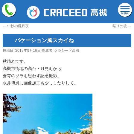
←
中秋の朧月夜
祭りの後
→
バケーション風スカイね
投稿日:
2019年9月16日
作成者:
クラシード高槻
秋晴れです。
高槻市街地の高台・月見町から
蒼穹のソラを思わず記念撮影。
永井博風に画像加工も少ししたりして。