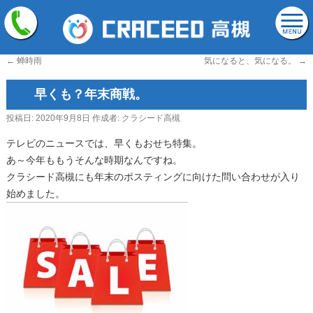
←
蝉時雨
気になると、気になる。
→
早くも？年末商戦。
投稿日:
2020年9月8日
作成者:
クラシード高槻
テレビのニュースでは、早くもおせち特集。
あ～今年ももうそんな時期なんですね。
クラシード高槻にも年末のポスティングに向けた問い合わせが入り
始めました。