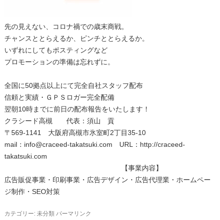
先の見えない、コロナ禍での歳末商戦。
チャンスととらえるか、ピンチととらえるか。
いずれにしてもポスティングなど
プロモーションの準備は忘れずに。
全国に50拠点以上にて完全自社スタッフ配布
信頼と実績・ＧＰＳロガー完全配備
翌朝10時までに前日の配布報告をいたします！
クラシード高槻 代表：須山 貢
〒569-1141 大阪府高槻市氷室町2丁目35-10
mail：info@craceed-takatsuki.com URL：http://craceed-
takatsuki.com
【事業内容】
広告販促事業・印刷事業・広告デザイン・広告代理業・ホームペー
ジ制作・SEO対策
カテゴリー:
未分類
パーマリンク