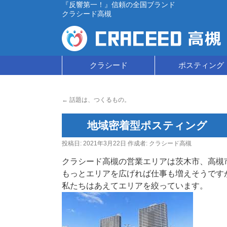
『反響第一！』信頼の全国ブランド
クラシード高槻
コ
クラシード
ポスティング
ン
←
話題は、つくるもの。
テ
ン
地域密着型ポスティング
ツ
投稿日:
2021年3月22日
作成者:
クラシード高槻
へ
クラシード高槻の営業エリアは茨木市、高槻
もっとエリアを広げれば仕事も増えそうです
ス
私たちはあえてエリアを絞っています。
キ
ッ