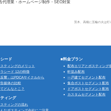
告代理業・ホームページ制作・SEO対策
茨木、高槻に五輪の火は灯
ラシード
■料金プラン
ポスティングのメリット
配布エリアとポスティング
ラシード 12の特徴
軒並み配布
反響」はPDCAサイクルから
一戸建てセグメント配布
広告媒体の比較
集合ポストセグメント配布
ってどんなとこ？
ドアポストセグメント配布
カスタムセグメント配布
スティング
ポスティングの流れ
こんなポスティング会社にご注意