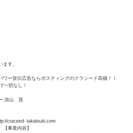
います。
パワー宣伝広告ならポスティングのクラシード高槻！！
げ一切なし！
 須山 貢
//craceed- takatsuki.com
容】