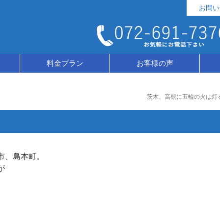
お問い
料金プラン
お客様の声
茨木、高槻に五輪の火は灯
市、島本町。
が