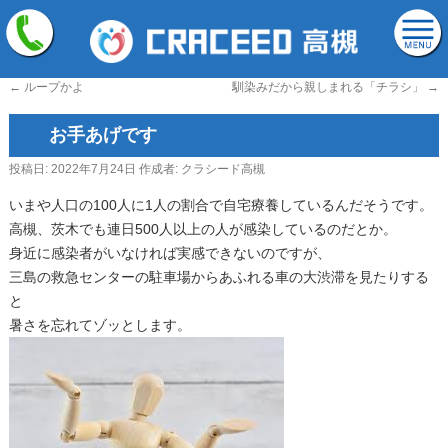
←
ループかよ
馴染みだから親しまれる「チラシ」
→
お手あげです
投稿日:
2022年7月24日
作成者:
クラシード高槻
いまや人口の100人に1人の割合で自宅療養しているんだそうです。
高槻、茨木でも連日500人以上の人が感染しているのだとか。
身近に感染者がいなければ実感できないのですが、
三島の救急センターの駐車場からあふれる車の大渋滞を見たりする
と
暑さを忘れてゾッとします。