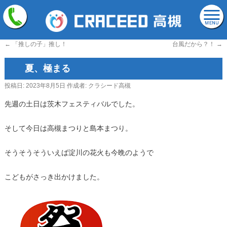
←
「推しの子」推し！
台風だから？！
→
夏、極まる
投稿日:
2023年8月5日
作成者:
クラシード高槻
先週の土日は茨木フェスティバルでした。
そして今日は高槻まつりと島本まつり。
そうそうそういえば淀川の花火も今晩のようで
こどもがさっき出かけました。