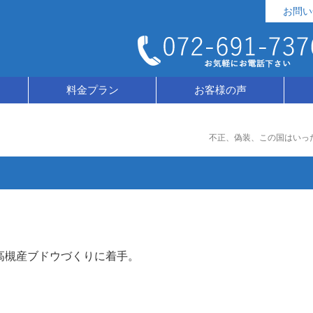
お問い
料金プラン
お客様の声
不正、偽装、この国はいっ
高槻産ブドウづくりに着手。