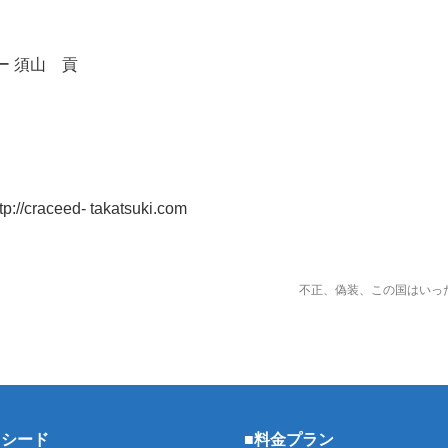
 須山 貢
//craceed- takatsuki.com
不正、偽装、この国はいっ
ラシード
■料金プラン