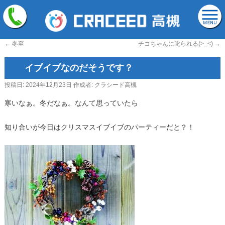
←
冬至
チコちゃんに叱られる(>_<)
→
イブイブなのだそうです？
投稿日:
2024年12月23日
作成者:
クラシード高槻
寒いなぁ。冬だなぁ。なんて思っていたら
知り合いが今日はクリスマスイブイブのパーティーだと？！