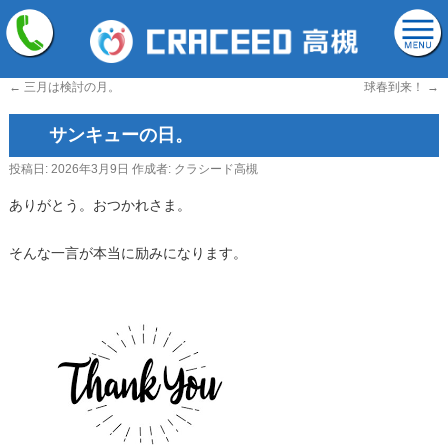
←
三月は検討の月。
球春到来！
→
サンキューの日。
投稿日:
2026年3月9日
作成者:
クラシード高槻
ありがとう。おつかれさま。
そんな一言が本当に励みになります。