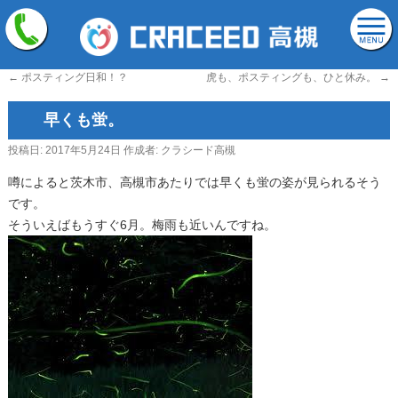
←
ポスティング日和！？
虎も、ポスティングも、ひと休み。
→
早くも蛍。
投稿日:
2017年5月24日
作成者:
クラシード高槻
噂によると茨木市、高槻市あたりでは早くも蛍の姿が見られるそう
です。
そういえばもうすぐ6月。梅雨も近いんですね。