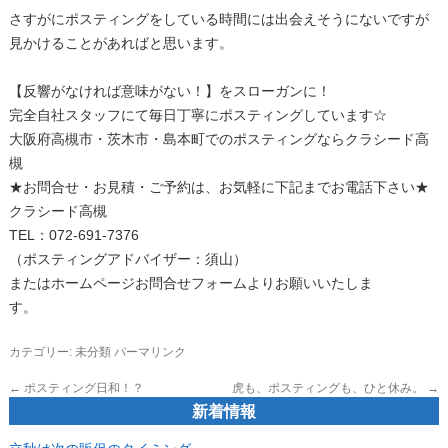
さすがにポスティングをしている時間には出会えそうにないですが
見かけることがあればと思います。
【反響がなければ意味がない！】をスローガンに！
完全自社スタッフにて毎日丁寧にポスティングしています☆
大阪府高槻市・茨木市・島本町でのポスティングならクラシード高
槻
★お問合せ・お見積・ご予約は、お気軽に下記までお電話下さい★
クラシード高槻
TEL：072-691-7376
（ポスティングアドバイザー：須山）
またはホームページお問合せフォームよりお願いいたしま
す。
カテゴリー:
未分類
パーマリンク
←
ポスティング日和！？
虎も、ポスティングも、ひと休み。
→
新着情報