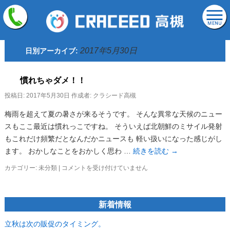
2017年5月30日
日別アーカイブ:
慣れちゃダメ！！
投稿日:
2017年5月30日
作成者:
クラシード高槻
梅雨を超えて夏の暑さが来るそうです。 そんな異常な天候のニュー
スもここ最近は慣れっこですね。 そういえば北朝鮮のミサイル発射
もこれだけ頻繁だとなんだかニュースも 軽い扱いになった感じがし
ます。 おかしなことをおかしく思わ …
続きを読む
→
慣
カテゴリー:
未分類
|
コメントを受け付けていません
れ
ち
ゃ
新着情報
ダ
メ！！
は
立秋は次の販促のタイミング。