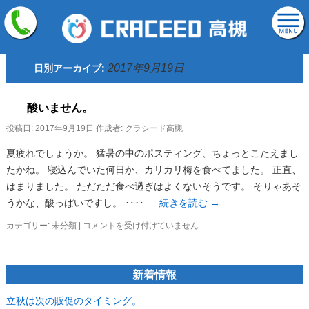
2017年9月19日
日別アーカイブ:
酸いません。
投稿日:
2017年9月19日
作成者:
クラシード高槻
夏疲れでしょうか。 猛暑の中のポスティング、ちょっとこたえまし
たかね。 寝込んでいた何日か、カリカリ梅を食べてました。 正直、
はまりました。 ただただ食べ過ぎはよくないそうです。 そりゃあそ
うかな、酸っぱいですし。 ‥‥ …
続きを読む
→
酸
カテゴリー:
未分類
|
コメントを受け付けていません
い
ま
せ
新着情報
ん。
は
立秋は次の販促のタイミング。