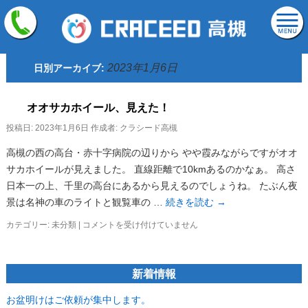
2023年1月6日
日別アーカイブ:
オオサカホイール、見えた！
投稿日:
2023年1月6日
作成者:
クラシード高槻
高槻の西の高台・赤十字病院の辺りから やや霞みながらですがオオ
サカホイールが見えました。 直線距離で10kmあるのかなぁ。 高さ
日本一の上、千里の高台にあるから見えるのでしょうね。 たぶん夜
景は名神の車のライトと観覧車の …
続きを読む
→
オ
カテゴリー:
未分類
|
コメントを受け付けていません
オ
サ
カ
新着情報
ホ
イ
ー
お盆明けはご依頼が集中します。