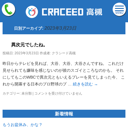
2023年3月23日
日別アーカイブ:
異次元でしたね。
投稿日:
2023年3月23日
作成者:
クラシード高槻
昨日からテレビを見れば、大谷、大谷、大谷さんですね。 これだけ
見せられても嫌味を感じないのが彼のスゴイところなのかも。 それ
にしてもこのWBCで異次元ともいえるプレーを見てしまった今、 こ
れから開幕する日本のプロ野球のプ …
続きを読む
→
異
カテゴリー:
未分類
|
コメントを受け付けていません
次
元
で
新着情報
し
た
ね。
もうお盆休み、かな？