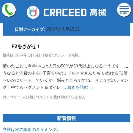
2024年1月15日
日別アーカイブ:
F2をさがせ！
投稿日:
2024年1月15日
作成者:
クラシード高槻
驚いたことに今年中には人口の50%が50代以上になるそうです。 こ
うなると消費の中心=子育て中のミドルママさんたち いわゆるF2層
へいかにリーチしていくか。悩みどころですね。 そこでポスティン
グ！中でもセグメント＆ダイレ …
続きを読む
→
F2
カテゴリー:
未分類
|
コメントを受け付けていません
を
さ
が
新着情報
せ！
は
立秋は次の販促のタイミング。