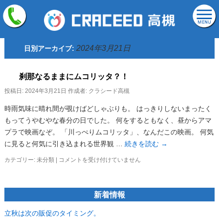
2024年3月21日
日別アーカイブ:
刹那なるままにムコリッタ？！
投稿日:
2024年3月21日
作成者:
クラシード高槻
時雨気味に晴れ間が覗けばどしゃぶりも。 はっきりしないまったく
もってうやむやな春分の日でした。 何をするともなく、昼からアマ
プラで映画なぞ。 「川っぺりムコリッタ」、なんだこの映画。 何気
に見ると何気に引き込まれる世界観 …
続きを読む
→
刹
カテゴリー:
未分類
|
コメントを受け付けていません
那
な
る
新着情報
ま
ま
に
立秋は次の販促のタイミング。