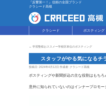
『反響第一！』信頼の全国ブランド
クラシード高槻
コ
クラシード
ポスティング
ン
←
学習塾様おススメー学校区単位のポスティング
テ
ン
スタッフがやる気になるチ
ツ
投稿日:
2024年4月12日
作成者:
クラシード高槻
へ
ポスティングや新聞折込の主な役割はもちろ
ス
意外に知られていないのはインナープロモー
キ
ッ