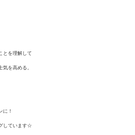
ことを理解して
士気を高める。
ンに！
グしています☆