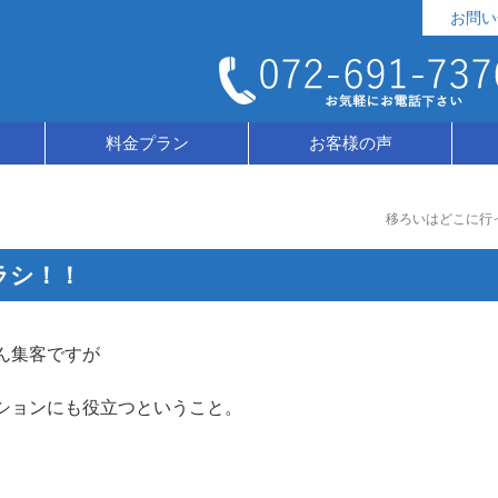
お問い
料金プラン
お客様の声
移ろいはどこに行
ラシ！！
ん集客ですが
ションにも役立つということ。