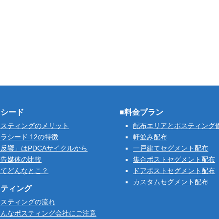
ラシード
■料金プラン
ポスティングのメリット
配布エリアとポスティング
ラシード 12の特徴
軒並み配布
反響」はPDCAサイクルから
一戸建てセグメント配布
広告媒体の比較
集合ポストセグメント配布
ってどんなとこ？
ドアポストセグメント配布
カスタムセグメント配布
スティング
ポスティングの流れ
こんなポスティング会社にご注意