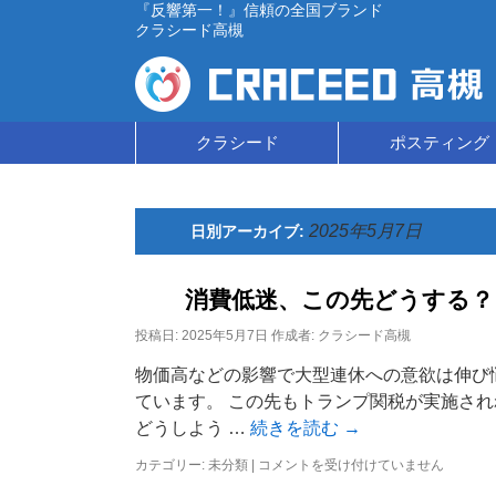
『反響第一！』信頼の全国ブランド
クラシード高槻
コ
クラシード
ポスティング
ン
テ
2025年5月7日
日別アーカイブ:
ン
消費低迷、この先どうする？
ツ
投稿日:
2025年5月7日
作成者:
クラシード高槻
へ
物価高などの影響で大型連休への意欲は伸び悩
ス
ています。 この先もトランプ関税が実施され
どうしよう …
続きを読む
→
キ
消
カテゴリー:
未分類
|
コメントを受け付けていません
ッ
費