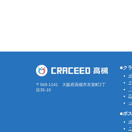
■ク
ク
〒569-1141 大阪府高槻市氷室町2丁
「
目35-10
■ポ