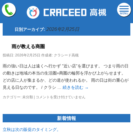
2026年2月25日
日別アーカイブ:
雨が教える商圏
投稿日:
2026年2月25日
作成者:
クラシード高槻
雨の強い日は人は遠くへ行かず ”近い店”を選びます。 つまり雨の日
の動きは地域の本当の生活圏=商圏の輪郭を浮かび上がらせます。
どの店に人が集まるか、どの道が使われるか。 雨の日は街の重心が
見える日なのです。 / クラシ …
続きを読む
→
雨
カテゴリー:
未分類
|
コメントを受け付けていません
が
教
え
新着情報
る
商
圏
立秋は次の販促のタイミング。